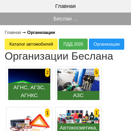
Главная
Беслан ...
Главная
➙
Организации
Каталог автомобилей
ПДД 2026
Организации
Организации Беслана
2
5
АГНС, АГЗС,
АГНКС
АЗС
1
1
Автокосметика,